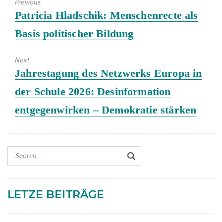
Previous
Previous
Patricia Hladschik: Menschenrecte als
post:
Basis politischer Bildung
Next
Next
Jahrestagung des Netzwerks Europa in
post:
der Schule 2026: Desinformation
entgegenwirken – Demokratie stärken
LETZE BEITRÄGE